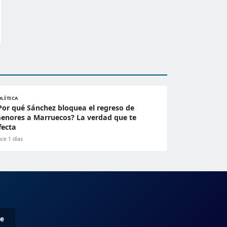
OLÍTICA
Por qué Sánchez bloquea el regreso de
enores a Marruecos? La verdad que te
fecta
ce 1 días
me