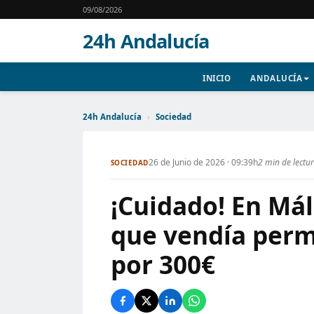
09/08/2026
24h Andalucía
INICIO
ANDALUCÍA
24h Andalucía
›
Sociedad
26 de Junio de 2026 · 09:39h
2 min de lectu
SOCIEDAD
¡Cuidado! En Má
que vendía permi
por 300€