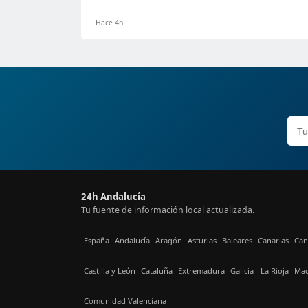
Hace 4h
24h Andalucía
Tu fuente de información local actualizada.
España
Andalucía
Aragón
Asturias
Baleares
Canarias
Can
Castilla y León
Cataluña
Extremadura
Galicia
La Rioja
Mad
Comunidad Valenciana