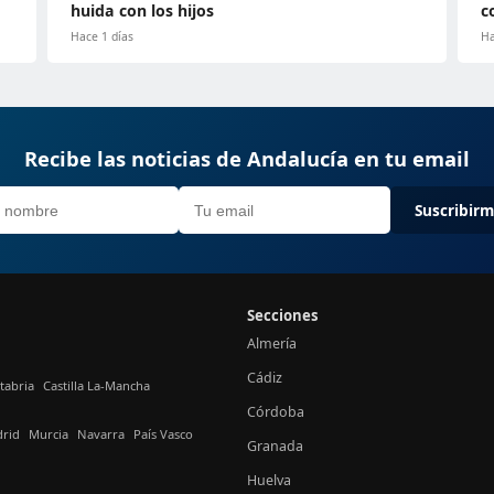
huida con los hijos
c
Hace 1 días
Ha
Recibe las noticias de Andalucía en tu email
Suscribir
Secciones
Almería
Cádiz
tabria
Castilla La-Mancha
Córdoba
rid
Murcia
Navarra
País Vasco
Granada
Huelva