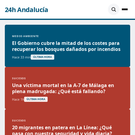
24h Andalucía
MEDIO AMBIENTE
El Gobierno cubre la mitad de los costes para
recuperar los bosques dañados por incendios
Hace 33 min
ÚLTIMA HORA
SUCESOS
Una víctima mortal en la A-7 de Málaga en
plena madrugada: ¿Qué está fallando?
Hace 1h
ÚLTIMA HORA
SUCESOS
20 migrantes en patera en La Línea: ¿Qué
pasa con nuestra seguridad y vida diaria?