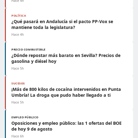
Hace 4h
POLÍTICA
¿Qué pasará en Andalucía si el pacto PP-Vox se
mantiene toda la legislatura?
Hace 4h
PRECIO COMBUSTIBLE
¿Dónde repostar más barato en Sevilla? Precios de
gasolina y diésel hoy
Hace 5h
SUCESOS
¡Más de 800 kilos de cocaína intervenidos en Punta
Umbría! La droga que pudo haber llegado a ti
Hace 5h
EMPLEO PÚBLICO
Oposiciones y empleo público: las 1 ofertas del BOE
de hoy 9 de agosto
Hace 6h