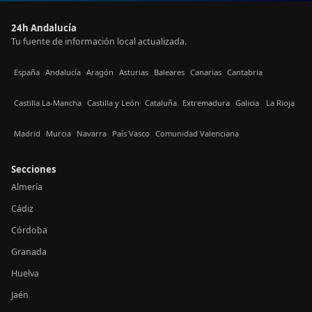
24h Andalucía
Tu fuente de información local actualizada.
España
Andalucía
Aragón
Asturias
Baleares
Canarias
Cantabria
Castilla La-Mancha
Castilla y León
Cataluña
Extremadura
Galicia
La Rioja
Madrid
Murcia
Navarra
País Vasco
Comunidad Valenciana
Secciones
Almería
Cádiz
Córdoba
Granada
Huelva
Jaén