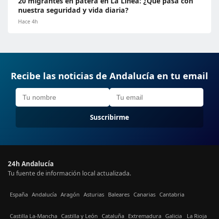
20 migrantes en patera en La Línea: ¿Qué pasa con
nuestra seguridad y vida diaria?
Hace 4h
Recibe las noticias de Andalucía en tu email
Suscribirme
24h Andalucía
Tu fuente de información local actualizada.
España
Andalucía
Aragón
Asturias
Baleares
Canarias
Cantabria
Castilla La-Mancha
Castilla y León
Cataluña
Extremadura
Galicia
La Rioja