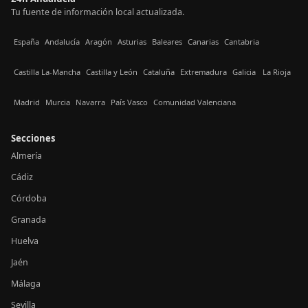
Tu fuente de información local actualizada.
España
Andalucía
Aragón
Asturias
Baleares
Canarias
Cantabria
Castilla La-Mancha
Castilla y León
Cataluña
Extremadura
Galicia
La Rioja
Madrid
Murcia
Navarra
País Vasco
Comunidad Valenciana
Secciones
Almería
Cádiz
Córdoba
Granada
Huelva
Jaén
Málaga
Sevilla