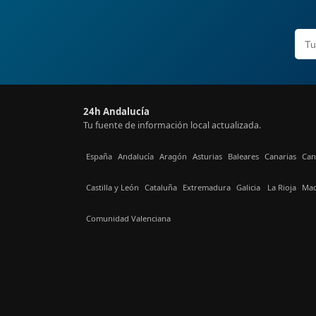
24h Andalucía
Tu fuente de información local actualizada.
España
Andalucía
Aragón
Asturias
Baleares
Canarias
Can
Castilla y León
Cataluña
Extremadura
Galicia
La Rioja
Mad
Comunidad Valenciana