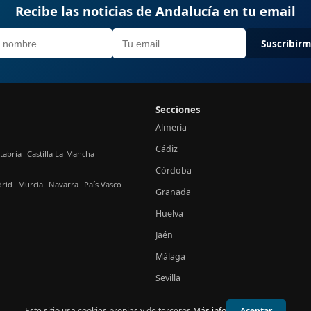
Recibe las noticias de Andalucía en tu email
Suscribir
Secciones
Almería
Cádiz
tabria
Castilla La-Mancha
Córdoba
rid
Murcia
Navarra
País Vasco
Granada
Huelva
Jaén
Málaga
Sevilla
Este sitio usa cookies propias y de terceros.
Más info
Aceptar