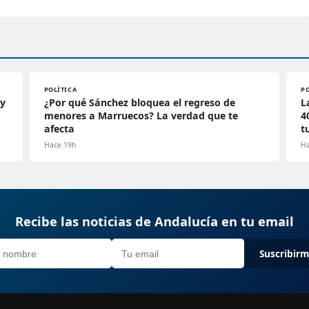
POLÍTICA
P
 y
¿Por qué Sánchez bloquea el regreso de
L
menores a Marruecos? La verdad que te
4
afecta
t
Hace 19h
Ha
Recibe las noticias de Andalucía en tu email
Suscribir