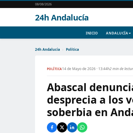
08/08/2026
24h Andalucía
INICIO
ANDALUCÍA
24h Andalucía
›
Política
14 de Mayo de 2026 · 13:44h
2 min de lectu
POLÍTICA
Abascal denunc
desprecia a los 
soberbia en And