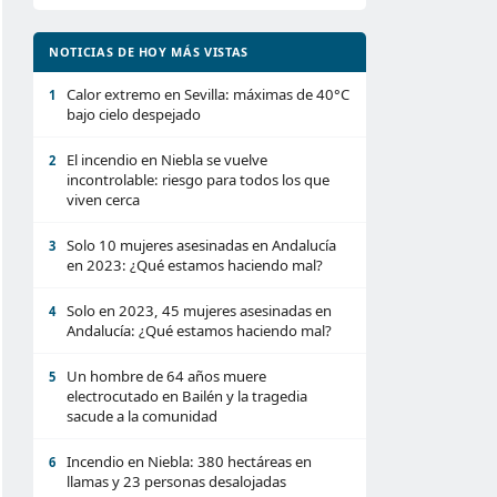
NOTICIAS DE HOY MÁS VISTAS
Calor extremo en Sevilla: máximas de 40°C
1
bajo cielo despejado
El incendio en Niebla se vuelve
2
incontrolable: riesgo para todos los que
viven cerca
Solo 10 mujeres asesinadas en Andalucía
3
en 2023: ¿Qué estamos haciendo mal?
Solo en 2023, 45 mujeres asesinadas en
4
Andalucía: ¿Qué estamos haciendo mal?
Un hombre de 64 años muere
5
electrocutado en Bailén y la tragedia
sacude a la comunidad
Incendio en Niebla: 380 hectáreas en
6
llamas y 23 personas desalojadas