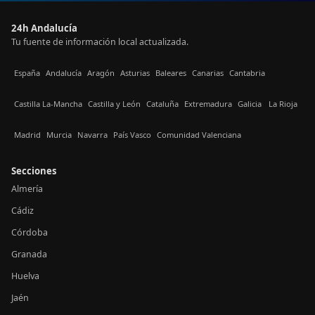
24h Andalucía
Tu fuente de información local actualizada.
España
Andalucía
Aragón
Asturias
Baleares
Canarias
Cantabria
Castilla La-Mancha
Castilla y León
Cataluña
Extremadura
Galicia
La Rioja
Madrid
Murcia
Navarra
País Vasco
Comunidad Valenciana
Secciones
Almería
Cádiz
Córdoba
Granada
Huelva
Jaén