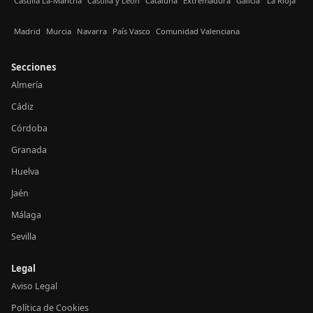
Castilla La-Mancha
Castilla y León
Cataluña
Extremadura
Galicia
La Rioja
Madrid
Murcia
Navarra
País Vasco
Comunidad Valenciana
Secciones
Almería
Cádiz
Córdoba
Granada
Huelva
Jaén
Málaga
Sevilla
Legal
Aviso Legal
Política de Cookies