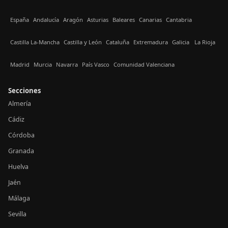
España
Andalucía
Aragón
Asturias
Baleares
Canarias
Cantabria
Castilla La-Mancha
Castilla y León
Cataluña
Extremadura
Galicia
La Rioja
Madrid
Murcia
Navarra
País Vasco
Comunidad Valenciana
Secciones
Almería
Cádiz
Córdoba
Granada
Huelva
Jaén
Málaga
Sevilla