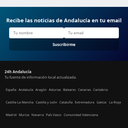
Recibe las noticias de Andalucía en tu email
Suscribirme
24h Andalucía
Tu fuente de información local actualizada.
España
Andalucía
Aragón
Asturias
Baleares
Canarias
Cantabria
Castilla La-Mancha
Castilla y León
Cataluña
Extremadura
Galicia
La Rioja
Madrid
Murcia
Navarra
País Vasco
Comunidad Valenciana