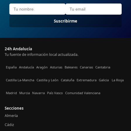
Suscribirme
24h Andalucía
Tu fuente de información local actualizada.
España
Andalucía
Aragón
Asturias
Baleares
Canarias
Cantabria
Castilla La-Mancha
Castilla y León
Cataluña
Extremadura
Galicia
La Rioja
Madrid
Murcia
Navarra
País Vasco
Comunidad Valenciana
Secciones
Almería
Cádiz