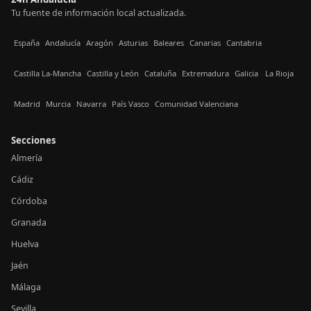
Tu fuente de información local actualizada.
España
Andalucía
Aragón
Asturias
Baleares
Canarias
Cantabria
Castilla La-Mancha
Castilla y León
Cataluña
Extremadura
Galicia
La Rioja
Madrid
Murcia
Navarra
País Vasco
Comunidad Valenciana
Secciones
Almería
Cádiz
Córdoba
Granada
Huelva
Jaén
Málaga
Sevilla