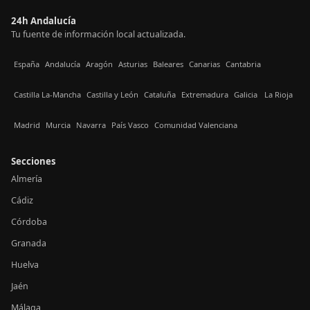
24h Andalucía
Tu fuente de información local actualizada.
España
Andalucía
Aragón
Asturias
Baleares
Canarias
Cantabria
Castilla La-Mancha
Castilla y León
Cataluña
Extremadura
Galicia
La Rioja
Madrid
Murcia
Navarra
País Vasco
Comunidad Valenciana
Secciones
Almería
Cádiz
Córdoba
Granada
Huelva
Jaén
Málaga