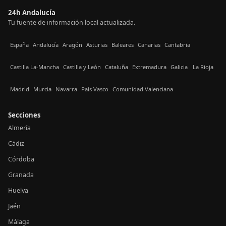
24h Andalucía
Tu fuente de información local actualizada.
España
Andalucía
Aragón
Asturias
Baleares
Canarias
Cantabria
Castilla La-Mancha
Castilla y León
Cataluña
Extremadura
Galicia
La Rioja
Madrid
Murcia
Navarra
País Vasco
Comunidad Valenciana
Secciones
Almería
Cádiz
Córdoba
Granada
Huelva
Jaén
Málaga