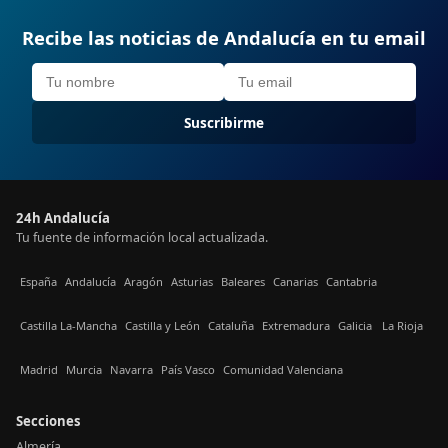
Recibe las noticias de Andalucía en tu email
Suscribirme
24h Andalucía
Tu fuente de información local actualizada.
España
Andalucía
Aragón
Asturias
Baleares
Canarias
Cantabria
Castilla La-Mancha
Castilla y León
Cataluña
Extremadura
Galicia
La Rioja
Madrid
Murcia
Navarra
País Vasco
Comunidad Valenciana
Secciones
Almería