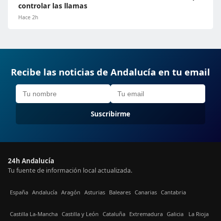
controlar las llamas
Hace 2h
Recibe las noticias de Andalucía en tu email
Suscribirme
24h Andalucía
Tu fuente de información local actualizada.
España
Andalucía
Aragón
Asturias
Baleares
Canarias
Cantabria
Castilla La-Mancha
Castilla y León
Cataluña
Extremadura
Galicia
La Rioja