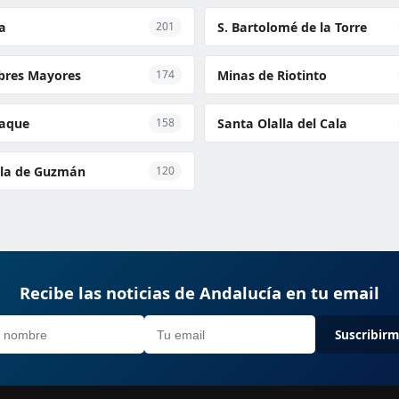
a
S. Bartolomé de la Torre
201
res Mayores
Minas de Riotinto
174
raque
Santa Olalla del Cala
158
la de Guzmán
120
Recibe las noticias de Andalucía en tu email
Suscribir