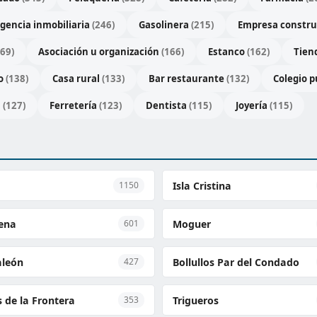
gencia inmobiliaria
(246)
Gasolinera
(215)
Empresa constr
169)
Asociación u organización
(166)
Estanco
(162)
Tien
go
(138)
Casa rural
(133)
Bar restaurante
(132)
Colegio p
s
(127)
Ferretería
(123)
Dentista
(115)
Joyería
(115)
Isla Cristina
1150
ena
Moguer
601
aleón
Bollullos Par del Condado
427
 de la Frontera
Trigueros
353