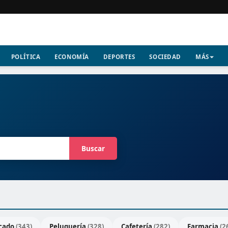
POLÍTICA
ECONOMÍA
DEPORTES
SOCIEDAD
MÁS
Buscar
cado
(343)
Peluquería
(328)
Cafetería
(282)
Farmacia
(2