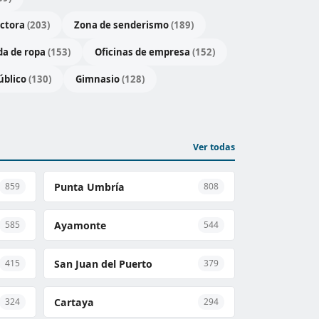
uctora
(203)
Zona de senderismo
(189)
da de ropa
(153)
Oficinas de empresa
(152)
úblico
(130)
Gimnasio
(128)
Ver todas
Punta Umbría
859
808
Ayamonte
585
544
San Juan del Puerto
415
379
Cartaya
324
294