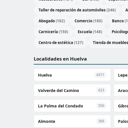
Taller de reparación de automóviles
(246)
A
Abogado
(182)
Comercio
(180)
Banco
(
Carnicería
(150)
Escuela
(148)
Psicólo
Centro de estética
(127)
Tienda de mueble
Localidades en Huelva
Huelva
Lepe
4371
Valverde del Camino
Arac
623
La Palma del Condado
Gibr
500
Almonte
Palos
366