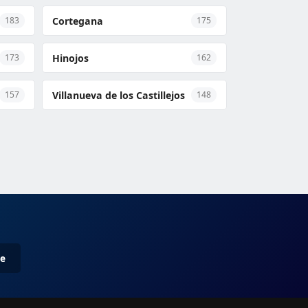
Cortegana
183
175
Hinojos
173
162
Villanueva de los Castillejos
157
148
me