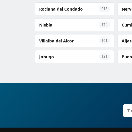
Rociana del Condado
Nerv
218
Niebla
Cumb
174
Villalba del Alcor
Alja
161
Jabugo
Pueb
131