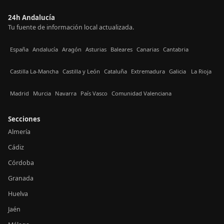
24h Andalucía
Tu fuente de información local actualizada.
España
Andalucía
Aragón
Asturias
Baleares
Canarias
Cantabria
Castilla La-Mancha
Castilla y León
Cataluña
Extremadura
Galicia
La Rioja
Madrid
Murcia
Navarra
País Vasco
Comunidad Valenciana
Secciones
Almería
Cádiz
Córdoba
Granada
Huelva
Jaén