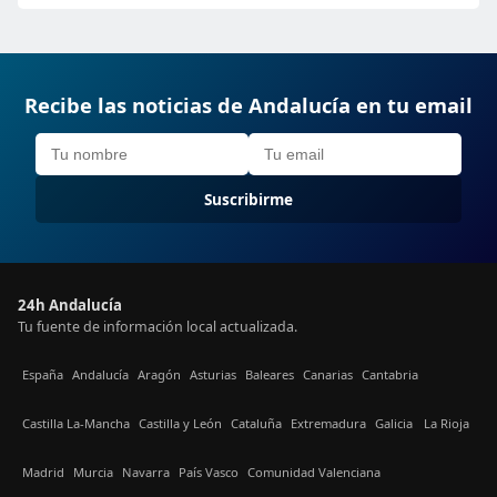
Recibe las noticias de Andalucía en tu email
Suscribirme
24h Andalucía
Tu fuente de información local actualizada.
España
Andalucía
Aragón
Asturias
Baleares
Canarias
Cantabria
Castilla La-Mancha
Castilla y León
Cataluña
Extremadura
Galicia
La Rioja
Madrid
Murcia
Navarra
País Vasco
Comunidad Valenciana