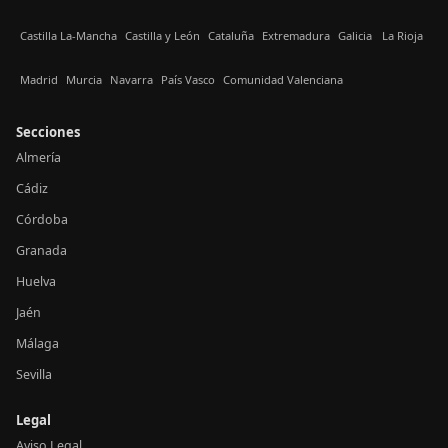
Castilla La-Mancha
Castilla y León
Cataluña
Extremadura
Galicia
La Rioja
Madrid
Murcia
Navarra
País Vasco
Comunidad Valenciana
Secciones
Almería
Cádiz
Córdoba
Granada
Huelva
Jaén
Málaga
Sevilla
Legal
Aviso Legal