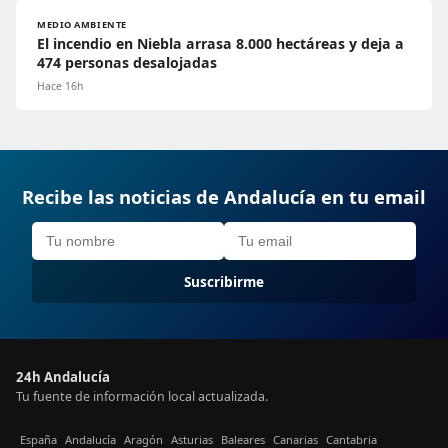
MEDIO AMBIENTE
El incendio en Niebla arrasa 8.000 hectáreas y deja a
474 personas desalojadas
Hace 16h
Recibe las noticias de Andalucía en tu email
Suscribirme
24h Andalucía
Tu fuente de información local actualizada.
España
Andalucía
Aragón
Asturias
Baleares
Canarias
Cantabria