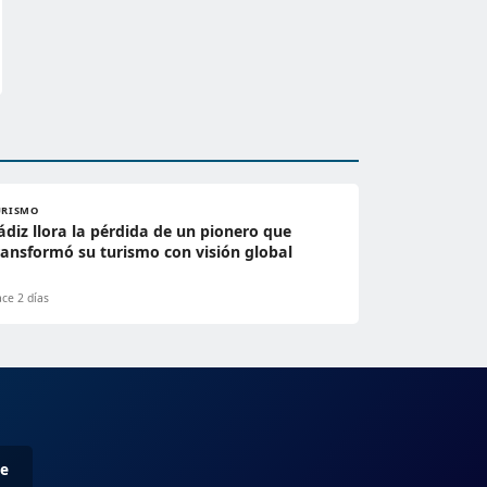
URISMO
ádiz llora la pérdida de un pionero que
ransformó su turismo con visión global
ce 2 días
me