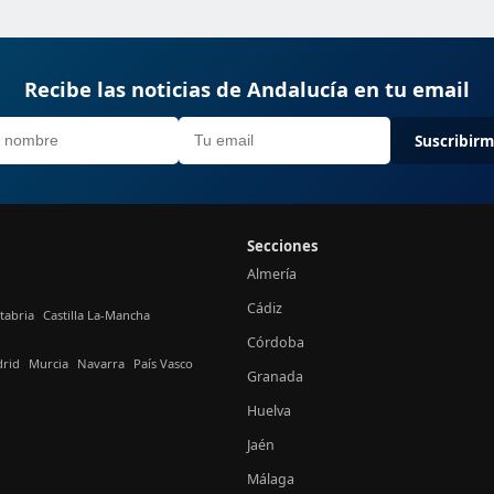
Recibe las noticias de Andalucía en tu email
Suscribir
Secciones
Almería
Cádiz
tabria
Castilla La-Mancha
Córdoba
rid
Murcia
Navarra
País Vasco
Granada
Huelva
Jaén
Málaga