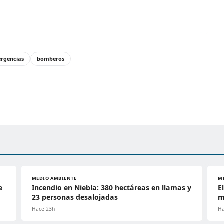
rgencias
bomberos
MEDIO AMBIENTE
M
e
Incendio en Niebla: 380 hectáreas en llamas y
E
23 personas desalojadas
m
Hace 23h
Ha