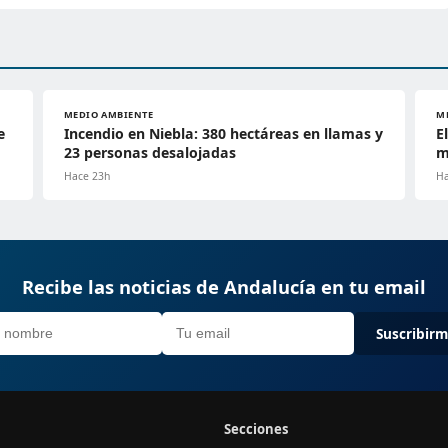
MEDIO AMBIENTE
M
e
Incendio en Niebla: 380 hectáreas en llamas y
E
23 personas desalojadas
m
Hace 23h
Ha
Recibe las noticias de Andalucía en tu email
Suscribir
Secciones