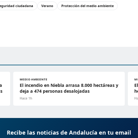
eguridad ciudadana
Verano
Protección del medio ambiente
MEDIO AMBIENTE
M
a
El incendio en Niebla arrasa 8.000 hectáreas y
E
os
deja a 474 personas desalojadas
h
Hace 1h
Ha
Recibe las noticias de Andalucía en tu email