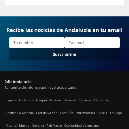
Recibe las noticias de Andalucía en tu email
Suscribirme
24h Andalucía
Tu fuente de información local actualizada.
España
Andalucía
Aragón
Asturias
Baleares
Canarias
Cantabria
Castilla La-Mancha
Castilla y León
Cataluña
Extremadura
Galicia
La Rioja
Madrid
Murcia
Navarra
País Vasco
Comunidad Valenciana