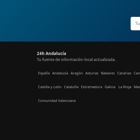
24h Andalucía
Tu fuente de información local actualizada.
España
Andalucía
Aragón
Asturias
Baleares
Canarias
Can
Castilla y León
Cataluña
Extremadura
Galicia
La Rioja
Mad
Comunidad Valenciana