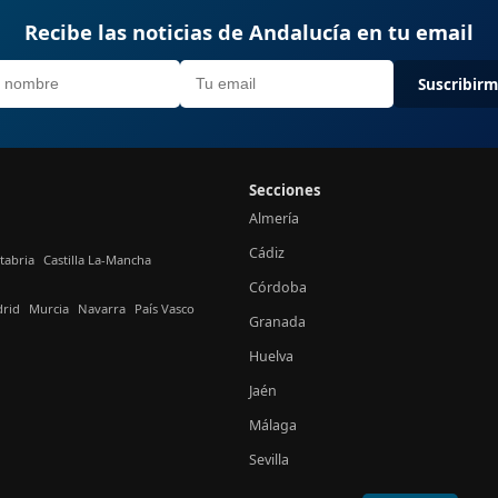
Recibe las noticias de Andalucía en tu email
Suscribir
Secciones
Almería
Cádiz
tabria
Castilla La-Mancha
Córdoba
rid
Murcia
Navarra
País Vasco
Granada
Huelva
Jaén
Málaga
Sevilla