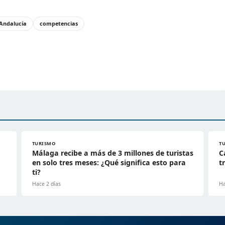
Andalucía
competencias
TURISMO
T
Málaga recibe a más de 3 millones de turistas
C
en solo tres meses: ¿Qué significa esto para
t
ti?
Hace 2 días
Ha