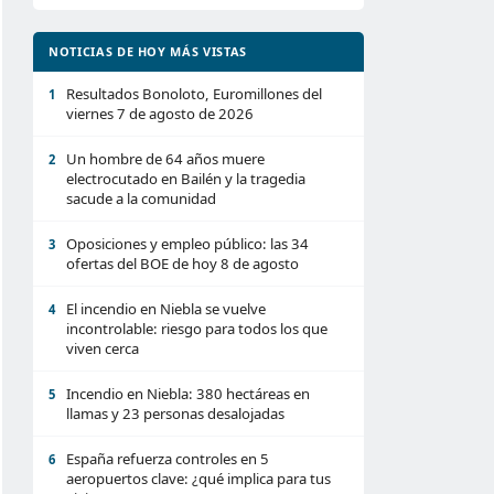
NOTICIAS DE HOY MÁS VISTAS
Resultados Bonoloto, Euromillones del
1
viernes 7 de agosto de 2026
Un hombre de 64 años muere
2
electrocutado en Bailén y la tragedia
sacude a la comunidad
Oposiciones y empleo público: las 34
3
ofertas del BOE de hoy 8 de agosto
El incendio en Niebla se vuelve
4
incontrolable: riesgo para todos los que
viven cerca
Incendio en Niebla: 380 hectáreas en
5
llamas y 23 personas desalojadas
España refuerza controles en 5
6
aeropuertos clave: ¿qué implica para tus