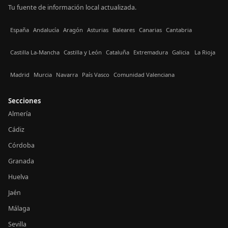
Tu fuente de información local actualizada.
España
Andalucía
Aragón
Asturias
Baleares
Canarias
Cantabria
Castilla La-Mancha
Castilla y León
Cataluña
Extremadura
Galicia
La Rioja
Madrid
Murcia
Navarra
País Vasco
Comunidad Valenciana
Secciones
Almería
Cádiz
Córdoba
Granada
Huelva
Jaén
Málaga
Sevilla