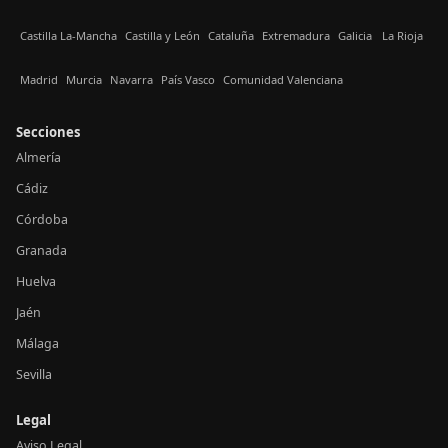
Castilla La-Mancha
Castilla y León
Cataluña
Extremadura
Galicia
La Rioja
Madrid
Murcia
Navarra
País Vasco
Comunidad Valenciana
Secciones
Almería
Cádiz
Córdoba
Granada
Huelva
Jaén
Málaga
Sevilla
Legal
Aviso Legal