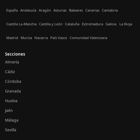
España
Andalucía
Aragón
Asturias
Baleares
Canarias
Cantabria
Castilla La-Mancha
Castilla y León
Cataluña
Extremadura
Galicia
La Rioja
Madrid
Murcia
Navarra
País Vasco
Comunidad Valenciana
Secciones
Almería
Cádiz
Córdoba
Granada
Huelva
Jaén
Málaga
Sevilla