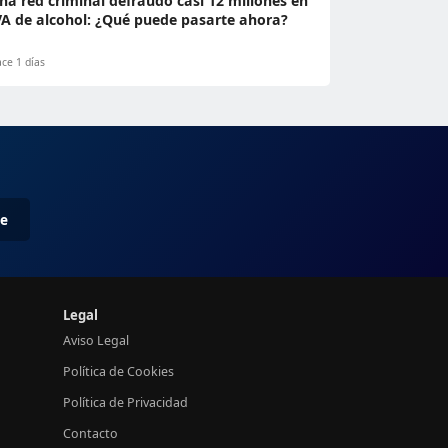
na red criminal defraudó casi 12 millones en
VA de alcohol: ¿Qué puede pasarte ahora?
ce 1 días
me
Legal
Aviso Legal
Política de Cookies
Política de Privacidad
Contacto