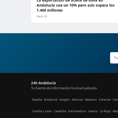
La exportación de aceite de oliva en
Andalucía cae un 10% pero aún supera los
1.400 millones
Hace 2h
24h Andalucía
Tu fuente de información local actualizada.
España
Andalucía
Aragón
Asturias
Baleares
Canarias
Can
Castilla y León
Cataluña
Extremadura
Galicia
La Rioja
Mad