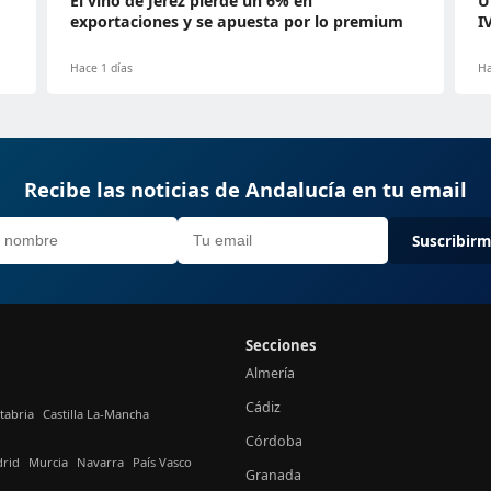
El vino de Jerez pierde un 6% en
U
exportaciones y se apuesta por lo premium
I
Hace 1 días
Ha
Recibe las noticias de Andalucía en tu email
Suscribir
Secciones
Almería
Cádiz
tabria
Castilla La-Mancha
Córdoba
rid
Murcia
Navarra
País Vasco
Granada