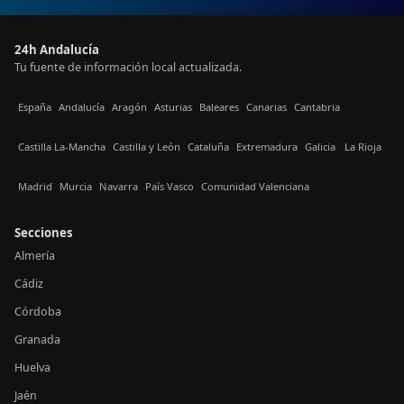
24h Andalucía
Tu fuente de información local actualizada.
España
Andalucía
Aragón
Asturias
Baleares
Canarias
Cantabria
Castilla La-Mancha
Castilla y León
Cataluña
Extremadura
Galicia
La Rioja
Madrid
Murcia
Navarra
País Vasco
Comunidad Valenciana
Secciones
Almería
Cádiz
Córdoba
Granada
Huelva
Jaén