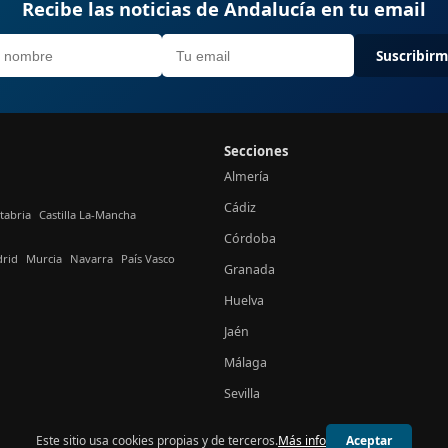
Recibe las noticias de Andalucía en tu email
Suscribir
Secciones
Almería
Cádiz
tabria
Castilla La-Mancha
Córdoba
rid
Murcia
Navarra
País Vasco
Granada
Huelva
Jaén
Málaga
Sevilla
Este sitio usa cookies propias y de terceros.
Más info
Aceptar
© 2026 24h Andalucía