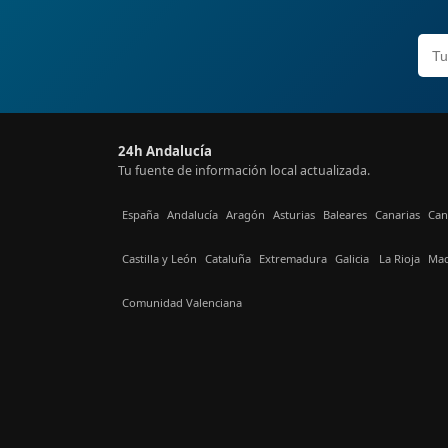
24h Andalucía
Tu fuente de información local actualizada.
España
Andalucía
Aragón
Asturias
Baleares
Canarias
Can
Castilla y León
Cataluña
Extremadura
Galicia
La Rioja
Mad
Comunidad Valenciana