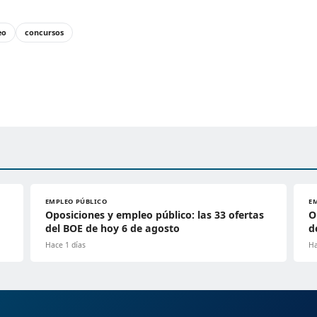
eo
concursos
EMPLEO PÚBLICO
E
Oposiciones y empleo público: las 33 ofertas
O
del BOE de hoy 6 de agosto
d
Hace 1 días
Ha