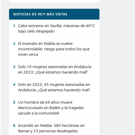
NOTICIAS DE HOY MÁS VISTAS
Calor extremo en Sevilla: máximas de 40°C
1
bajo cielo despejado
El incendio en Niebla se vuelve
2
incontrolable: riesgo para todos los que
viven cerca
Solo 10 mujeres asesinadas en Andalucía
3
en 2023: ¿Qué estamos haciendo mal?
Solo en 2023, 45 mujeres asesinadas en
4
Andalucía: ¿Qué estamos haciendo mal?
Un hombre de 64 años muere
5
electrocutado en Bailén y la tragedia
sacude a la comunidad
Incendio en Niebla: 380 hectáreas en
6
llamas y 23 personas desalojadas