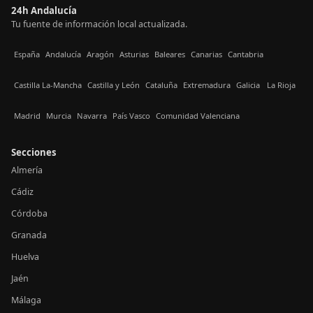
24h Andalucía
Tu fuente de información local actualizada.
España
Andalucía
Aragón
Asturias
Baleares
Canarias
Cantabria
Castilla La-Mancha
Castilla y León
Cataluña
Extremadura
Galicia
La Rioja
Madrid
Murcia
Navarra
País Vasco
Comunidad Valenciana
Secciones
Almería
Cádiz
Córdoba
Granada
Huelva
Jaén
Málaga