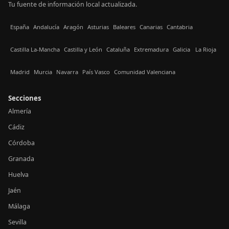
Tu fuente de información local actualizada.
España
Andalucía
Aragón
Asturias
Baleares
Canarias
Cantabria
Castilla La-Mancha
Castilla y León
Cataluña
Extremadura
Galicia
La Rioja
Madrid
Murcia
Navarra
País Vasco
Comunidad Valenciana
Secciones
Almería
Cádiz
Córdoba
Granada
Huelva
Jaén
Málaga
Sevilla