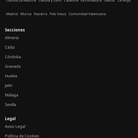
Castilla La-Mancha
Castilla y León
Cataluña
Extremadura
Galicia
La Rioja
Madrid
Murcia
Navarra
País Vasco
Comunidad Valenciana
Secciones
Almería
Cádiz
Córdoba
Granada
Huelva
Jaén
Málaga
Sevilla
Legal
Aviso Legal
Política de Cookies