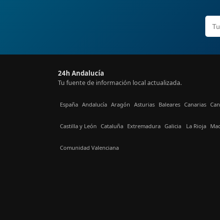
24h Andalucía
Tu fuente de información local actualizada.
España
Andalucía
Aragón
Asturias
Baleares
Canarias
Can
Castilla y León
Cataluña
Extremadura
Galicia
La Rioja
Mad
Comunidad Valenciana