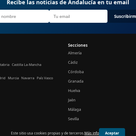
Recibe las noticias de Andalucía en tu email
Suscribir
Secciones
Almería
Cádiz
tabria
Castilla La-Mancha
Córdoba
rid
Murcia
Navarra
País Vasco
Granada
Huelva
Jaén
Málaga
Sevilla
Este sitio usa cookies propias y de terceros.
Más info
Aceptar
© 2026 24h Andalucía