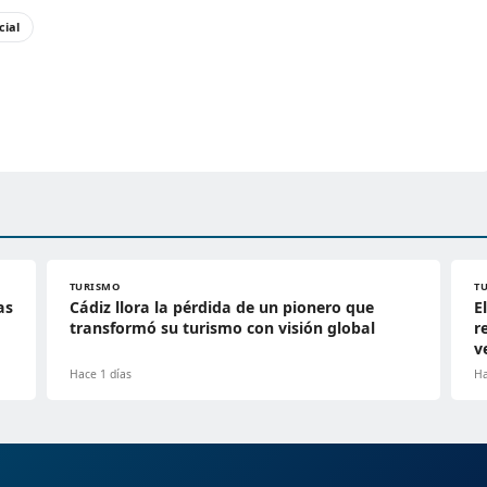
cial
TURISMO
T
as
Cádiz llora la pérdida de un pionero que
E
transformó su turismo con visión global
r
v
Hace 1 días
Ha