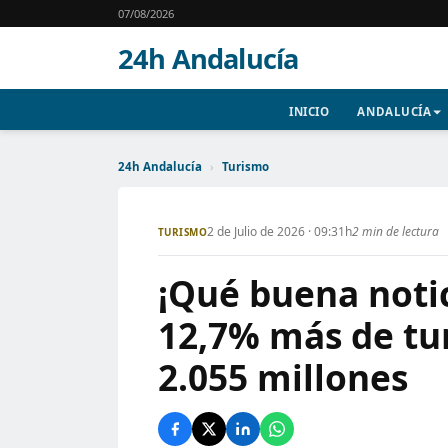
07/08/2026
24h Andalucía
INICIO
ANDALUCÍA
24h Andalucía
›
Turismo
2 de Julio de 2026 · 09:31h
2 min de lectura
TURISMO
¡Qué buena notic
12,7% más de tu
2.055 millones