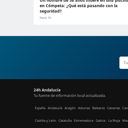
Un hombre de 58 años muere en una piscin
en Cómpeta: ¿Qué está pasando con la
seguridad?
Hace 1h
24h Andalucía
Tu fuente de información local actualizada.
España
Andalucía
Aragón
Asturias
Baleares
Canarias
Can
Castilla y León
Cataluña
Extremadura
Galicia
La Rioja
Mad