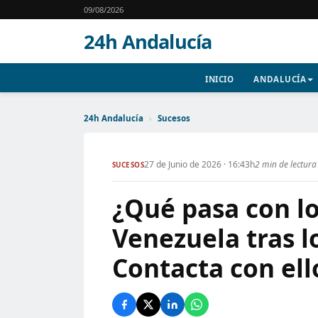
09/08/2026
24h Andalucía
INICIO
ANDALUCÍA
24h Andalucía
›
Sucesos
27 de Junio de 2026 · 16:43h
2 min de lectura
SUCESOS
¿Qué pasa con l
Venezuela tras l
Contacta con ell