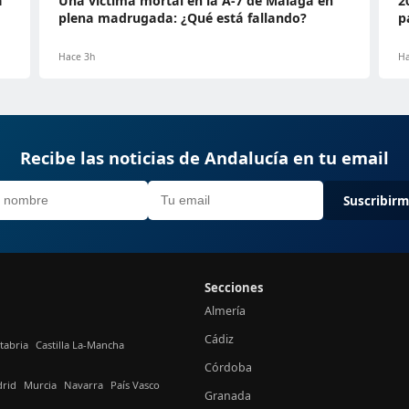
a
Una víctima mortal en la A-7 de Málaga en
2
plena madrugada: ¿Qué está fallando?
p
Hace 3h
Ha
Recibe las noticias de Andalucía en tu email
Suscribir
Secciones
Almería
Cádiz
tabria
Castilla La-Mancha
Córdoba
rid
Murcia
Navarra
País Vasco
Granada