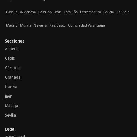
Castilla La-Mancha
Castilla y León
Cataluña
Extremadura
Galicia
La Rioja
Madrid
Murcia
Navarra
País Vasco
Comunidad Valenciana
Secciones
Almería
Cádiz
Córdoba
Granada
Huelva
Jaén
Málaga
Sevilla
Legal
Aviso Legal