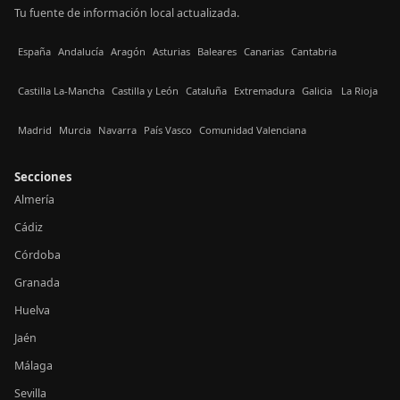
Tu fuente de información local actualizada.
España
Andalucía
Aragón
Asturias
Baleares
Canarias
Cantabria
Castilla La-Mancha
Castilla y León
Cataluña
Extremadura
Galicia
La Rioja
Madrid
Murcia
Navarra
País Vasco
Comunidad Valenciana
Secciones
Almería
Cádiz
Córdoba
Granada
Huelva
Jaén
Málaga
Sevilla