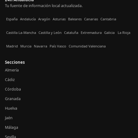
Tu fuente de información local actualizada.
España
Andalucía
Aragón
Asturias
Baleares
Canarias
Cantabria
Castilla La-Mancha
Castilla y León
Cataluña
Extremadura
Galicia
La Rioja
Madrid
Murcia
Navarra
País Vasco
Comunidad Valenciana
Secciones
Almería
Cádiz
Córdoba
Granada
Huelva
Jaén
Málaga
Sevilla