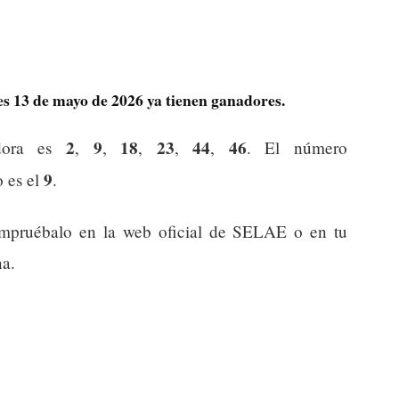
les 13 de mayo de 2026 ya tienen ganadores.
2
9
18
23
44
46
dora es
,
,
,
,
,
. El número
9
o es el
.
compruébalo en la web oficial de SELAE o en tu
na.