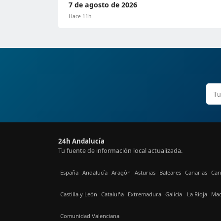
7 de agosto de 2026
Hace 11h
24h Andalucía
Tu fuente de información local actualizada.
España
Andalucía
Aragón
Asturias
Baleares
Canarias
Can
Castilla y León
Cataluña
Extremadura
Galicia
La Rioja
Mad
Comunidad Valenciana