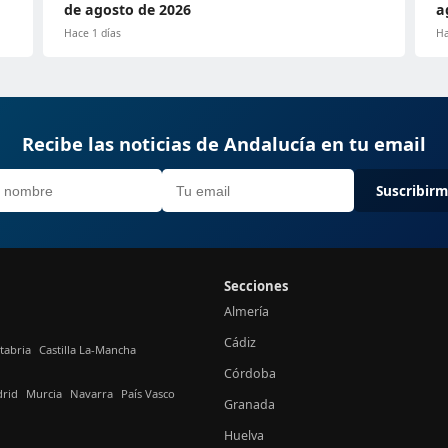
de agosto de 2026
a
Hace 1 días
Ha
Recibe las noticias de Andalucía en tu email
Suscribir
Secciones
Almería
Cádiz
tabria
Castilla La-Mancha
Córdoba
rid
Murcia
Navarra
País Vasco
Granada
Huelva