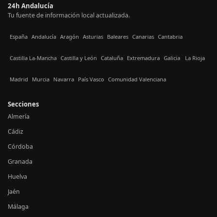
24h Andalucía
Tu fuente de información local actualizada.
España
Andalucía
Aragón
Asturias
Baleares
Canarias
Cantabria
Castilla La-Mancha
Castilla y León
Cataluña
Extremadura
Galicia
La Rioja
Madrid
Murcia
Navarra
País Vasco
Comunidad Valenciana
Secciones
Almería
Cádiz
Córdoba
Granada
Huelva
Jaén
Málaga