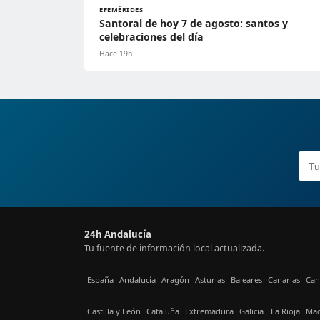
EFEMÉRIDES
Santoral de hoy 7 de agosto: santos y
celebraciones del día
Hace 19h
24h Andalucía
Tu fuente de información local actualizada.
España
Andalucía
Aragón
Asturias
Baleares
Canarias
Can
Castilla y León
Cataluña
Extremadura
Galicia
La Rioja
Mad