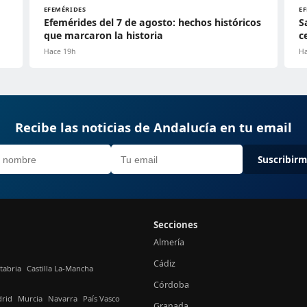
EFEMÉRIDES
E
Efemérides del 7 de agosto: hechos históricos
S
que marcaron la historia
c
Hace 19h
Ha
Recibe las noticias de Andalucía en tu email
Suscribir
Secciones
Almería
Cádiz
tabria
Castilla La-Mancha
Córdoba
rid
Murcia
Navarra
País Vasco
Granada