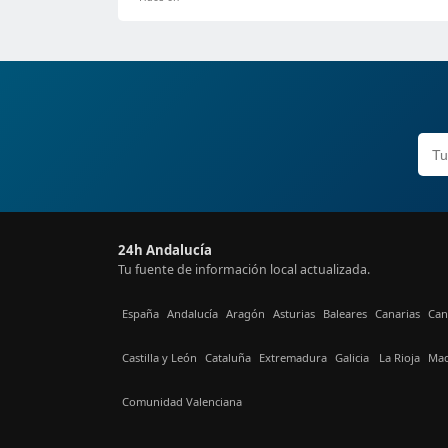
24h Andalucía
Tu fuente de información local actualizada.
España
Andalucía
Aragón
Asturias
Baleares
Canarias
Can
Castilla y León
Cataluña
Extremadura
Galicia
La Rioja
Mad
Comunidad Valenciana