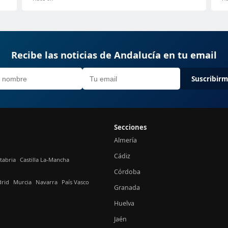
Recibe las noticias de Andalucía en tu email
Suscribir
Secciones
Almería
Cádiz
tabria
Castilla La-Mancha
Córdoba
rid
Murcia
Navarra
País Vasco
Granada
Huelva
Jaén