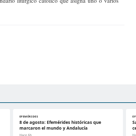
endario litúrgico católico que asigna uno o varios
EFEMÉRIDES
E
8 de agosto: Efemérides históricas que
S
marcaron el mundo y Andalucía
c
Hace 6h
Ha