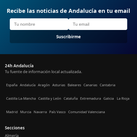
Recibe las noticias de Andalucía en tu email
Suscribirme
24h Andalucía
Tu fuente de información local actualizada.
España
Andalucía
Aragón
Asturias
Baleares
Canarias
Cantabria
Castilla La-Mancha
Castilla y León
Cataluña
Extremadura
Galicia
La Rioja
Madrid
Murcia
Navarra
País Vasco
Comunidad Valenciana
Secciones
Almería