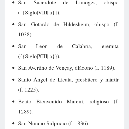
San Sacerdote de Limoges, obispo
({{Siglo|VIII||a}}).
San Gotardo de Hildesheim, obispo (f.
1038).
San León de Calabria, eremita
({{Siglo|XIII||a}}).
San Avertino de Vençay, diácono (f. 1189).
Santo Ángel de Licata, presbítero y mártir
(f. 1225).
Beato Bienvenido Mareni, religioso (f.
1289).
San Nuncio Sulpricio (f. 1836).