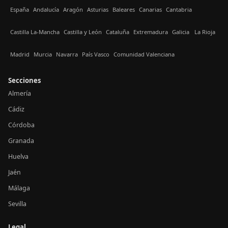
España
Andalucía
Aragón
Asturias
Baleares
Canarias
Cantabria
Castilla La-Mancha
Castilla y León
Cataluña
Extremadura
Galicia
La Rioja
Madrid
Murcia
Navarra
País Vasco
Comunidad Valenciana
Secciones
Almería
Cádiz
Córdoba
Granada
Huelva
Jaén
Málaga
Sevilla
Legal