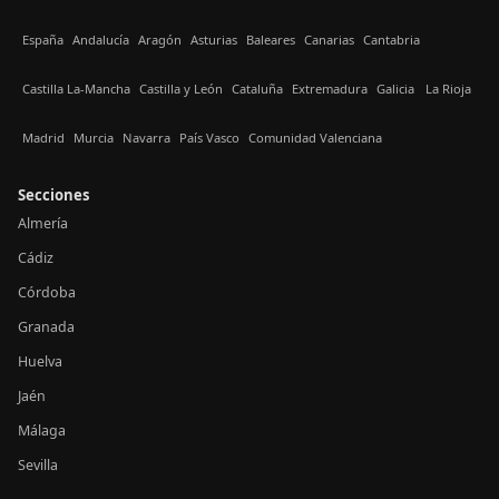
España
Andalucía
Aragón
Asturias
Baleares
Canarias
Cantabria
Castilla La-Mancha
Castilla y León
Cataluña
Extremadura
Galicia
La Rioja
Madrid
Murcia
Navarra
País Vasco
Comunidad Valenciana
Secciones
Almería
Cádiz
Córdoba
Granada
Huelva
Jaén
Málaga
Sevilla