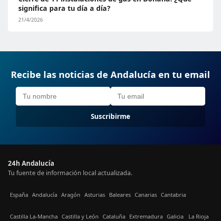
significa para tu día a día?
21/4/2026
Recibe las noticias de Andalucía en tu email
Suscribirme
24h Andalucía
Tu fuente de información local actualizada.
España
Andalucía
Aragón
Asturias
Baleares
Canarias
Cantabria
Castilla La-Mancha
Castilla y León
Cataluña
Extremadura
Galicia
La Rioja